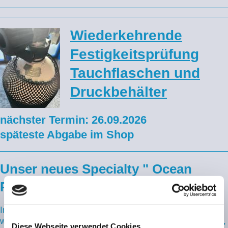
Wiederkehrende
Festigkeitsprüfung
Tauchflaschen und
Druckbehälter
nächster Termin: 26.09.2026
späteste Abgabe im Shop
Unser neues Specialty " Ocean
Protector"
In unserem neuen, und zur Zeit einzigartigem Specialty,
welches wir exclusiv mit unserem Verband IDDA ausbilden,
Diese Webseite verwendet Cookies