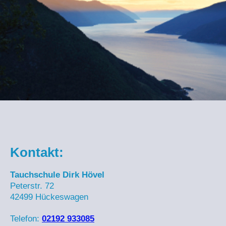
Kontakt:
Tauchschule Dirk Hövel
Peterstr.
72
42499
Hückeswagen
Telefon:
02192 933085