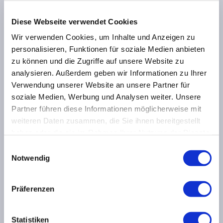
Diese Webseite verwendet Cookies
Wir verwenden Cookies, um Inhalte und Anzeigen zu
personalisieren, Funktionen für soziale Medien anbieten
zu können und die Zugriffe auf unsere Website zu
analysieren. Außerdem geben wir Informationen zu Ihrer
Verwendung unserer Website an unsere Partner für
soziale Medien, Werbung und Analysen weiter. Unsere
Partner führen diese Informationen möglicherweise mit
weiteren Daten zusammen, die Sie ihnen bereitgestellt
haben oder die sie im Rahmen Ihrer Nutzung der Dienste
gesammelt haben.
Einwilligungsauswahl
Notwendig
Haben Sie Fragen, Wünsche oder Anregungen? Bitte
Präferenzen
nehmen Sie Kontakt mit uns auf, wir helfen Ihnen
gerne weiter!
Statistiken
Kontaktformular