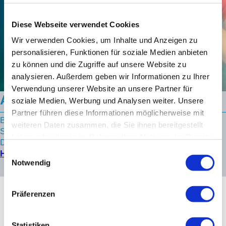
Diese Webseite verwendet Cookies
Wir verwenden Cookies, um Inhalte und Anzeigen zu
personalisieren, Funktionen für soziale Medien anbieten
zu können und die Zugriffe auf unsere Website zu
analysieren. Außerdem geben wir Informationen zu Ihrer
Verwendung unserer Website an unsere Partner für
Aria Schnochelausrüstung
soziale Medien, Werbung und Analysen weiter. Unsere
Partner führen diese Informationen möglicherweise mit
Bei uns im Shop findest du das komplette Schnorchel
weiteren Daten zusammen, die Sie ihnen bereitgestellt
Sortiment von OceanReef. Von der Aria Maske über die
haben oder die sie im Rahmen Ihrer Nutzung der Dienste
Duo Flosse bis hin zum Snorkie Talkie Funkgerät
gesammelt haben.
Einwilligungsauswahl
Hier siehst du alle Produkte und Beschreibungen
Notwendig
Präferenzen
Statistiken