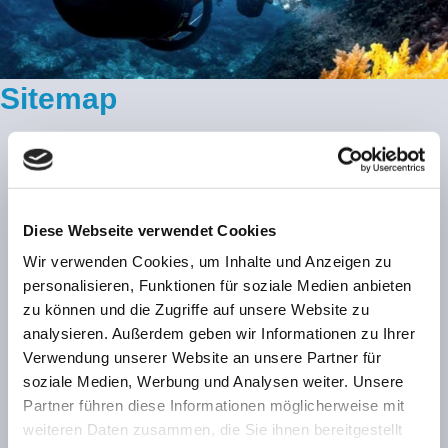
Sitemap
Startseite
Tauchschule
Diese Webseite verwendet Cookies
Füllstation/ Druckbehälterprüfung
Wir verwenden Cookies, um Inhalte und Anzeigen zu
Tauchen lernen
personalisieren, Funktionen für soziale Medien anbieten
Relaqua
zu können und die Zugriffe auf unsere Website zu
analysieren. Außerdem geben wir Informationen zu Ihrer
Mermaiding
Verwendung unserer Website an unsere Partner für
Kundenbereich
soziale Medien, Werbung und Analysen weiter. Unsere
Tauchen gehen
Partner führen diese Informationen möglicherweise mit
weiteren Daten zusammen, die Sie ihnen bereitgestellt
DiMaS - Divers Management System