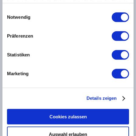
haben oder die sie im Rahmen Ihrer Nutzung der Dienste
Poseidon's Legion
gesammelt haben.
Einwilligungsauswahl
OceanReef
Notwendig
Unser Team
Reisebüro
Präferenzen
Kontakt
Statistiken
Impressum/Datenschutz/AGB
AGB
Marketing
Kontakt:
Details zeigen
Tauchschule Dirk Hövel
Cookies zulassen
Peterstr.
72
42499
Hückeswagen
Auswahl erlauben