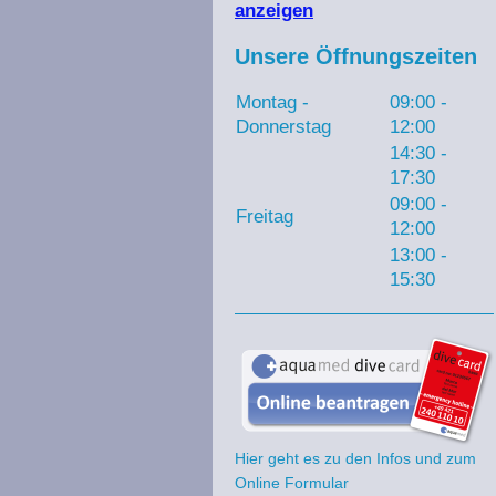
anzeigen
Unsere Öffnungszeiten
Montag -
09:00
-
Donnerstag
12:00
14:30
-
17:30
09:00
-
Freitag
12:00
13:00
-
15:30
Hier geht es zu den Infos und zum
Online Formular