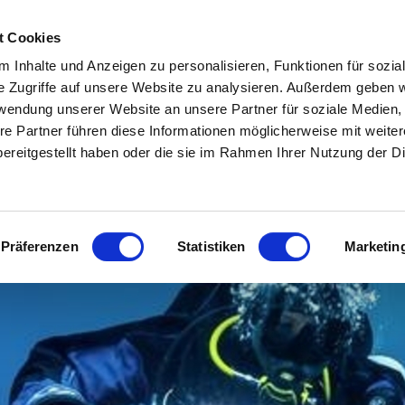
t Cookies
Tauchschule
 Inhalte und Anzeigen zu personalisieren, Funktionen für sozia
Dirk Hövel
e Zugriffe auf unsere Website zu analysieren. Außerdem geben w
rwendung unserer Website an unsere Partner für soziale Medien
tlantis? Wir zeigen Dir den 
re Partner führen diese Informationen möglicherweise mit weite
ereitgestellt haben oder die sie im Rahmen Ihrer Nutzung der D
Poseidon's Legion
OceanReef
Unser Team
Reisebüro
Ko
Präferenzen
Statistiken
Marketin