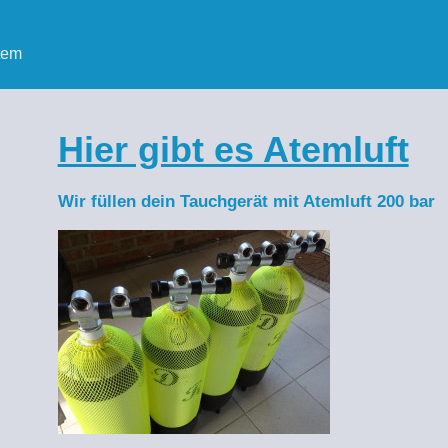
tem
Hier gibt es Atemluft
Wir füllen dein Tauchgerät mit Atemluft 200 bar