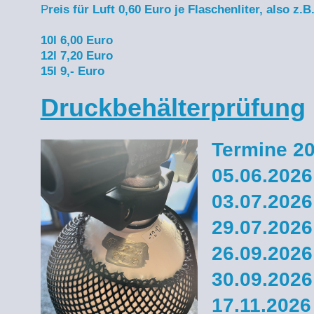
P
reis für Luft 0,60 Euro je Flaschenliter, also z.B
10l 6,00 Euro
12l 7,20 Euro
15l 9,- Euro
Druckbehälterprüfung
Termine 2
05.06.2026
03.07.2026
29.07.2026
26.09.2026
30.09.2026
17.11.2026