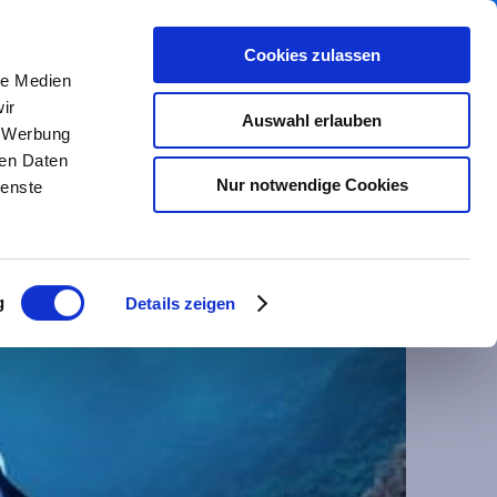
0
Warenkorb
Cookies zulassen
le Medien
ir
Auswahl erlauben
, Werbung
Weg
ren Daten
Nur notwendige Cookies
ienste
ntakt
Impressum/Datenschutz/AGB
g
Details zeigen